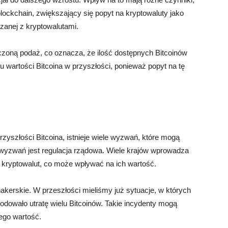
blockchain, zwiększający się popyt na kryptowaluty jako
ązanej z kryptowalutami.
czoną podaż, co oznacza, że ilość dostępnych Bitcoinów
 wartości Bitcoina w przyszłości, ponieważ popyt na tę
yszłości Bitcoina, istnieje wiele wyzwań, które mogą
wyzwań jest regulacja rządowa. Wiele krajów wprowadza
e kryptowalut, co może wpływać na ich wartość.
hakerskie. W przeszłości mieliśmy już sytuacje, w których
odowało utratę wielu Bitcoinów. Takie incydenty mogą
jego wartość.