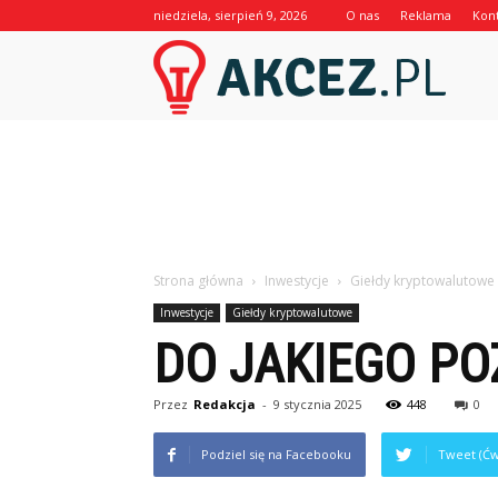
niedziela, sierpień 9, 2026
O nas
Reklama
Kon
Akcez.p
Strona główna
Inwestycje
Giełdy kryptowalutowe
Inwestycje
Giełdy kryptowalutowe
DO JAKIEGO PO
Przez
Redakcja
-
9 stycznia 2025
448
0
Podziel się na Facebooku
Tweet (Ćw