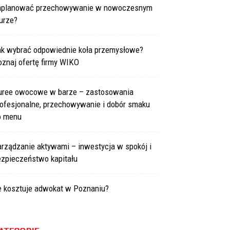
aplanować przechowywanie w nowoczesnym
urze?
ak wybrać odpowiednie koła przemysłowe?
znaj ofertę firmy WIKO
uree owocowe w barze – zastosowania
rofesjonalne, przechowywanie i dobór smaku
o menu
arządzanie aktywami – inwestycja w spokój i
ezpieczeństwo kapitału
le kosztuje adwokat w Poznaniu?