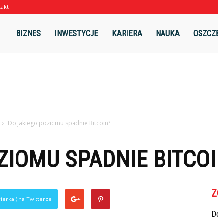
takt
l
BIZNES
INWESTYCJE
KARIERA
NAUKA
OSZCZ
Do jakiego poziomu spadnie Bitcoin?
ZIOMU SPADNIE BITCOI
Z
ierkaj) na Twitterze
Do