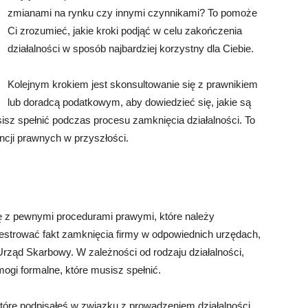
zmianami na rynku czy innymi czynnikami? To pomoże
Ci zrozumieć, jakie kroki podjąć w celu zakończenia
działalności w sposób najbardziej korzystny dla Ciebie.
Kolejnym krokiem jest skonsultowanie się z prawnikiem
lub doradcą podatkowym, aby dowiedzieć się, jakie są
sisz spełnić podczas procesu zamknięcia działalności. To
cji prawnych w przyszłości.
ię z pewnymi procedurami prawymi, które należy
estrować fakt zamknięcia firmy w odpowiednich urzędach,
rząd Skarbowy. W zależności od rodzaju działalności,
ogi formalne, które musisz spełnić.
tóre podpisałeś w związku z prowadzeniem działalności.