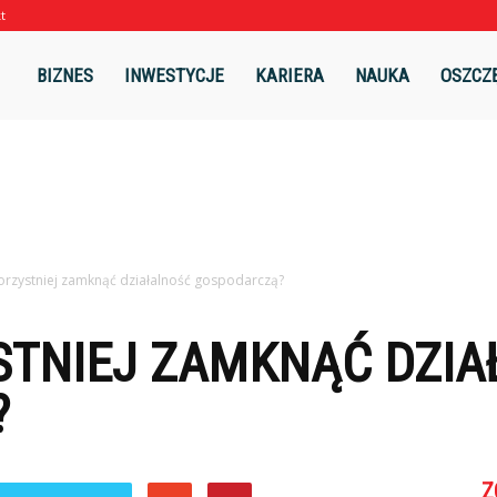
t
l
BIZNES
INWESTYCJE
KARIERA
NAUKA
OSZCZ
korzystniej zamknąć działalność gospodarczą?
STNIEJ ZAMKNĄĆ DZI
?
Z