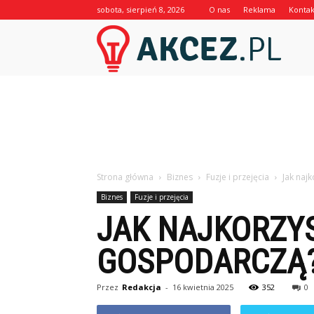
sobota, sierpień 8, 2026
O nas
Reklama
Kontak
Akcez.p
Strona główna
Biznes
Fuzje i przejęcia
Jak naj
Biznes
Fuzje i przejęcia
JAK NAJKORZY
GOSPODARCZĄ
Przez
Redakcja
-
16 kwietnia 2025
352
0