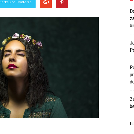
ierkaj) na Twitterze
Do
z
bi
J
Po
P
p
d
Z
b
I