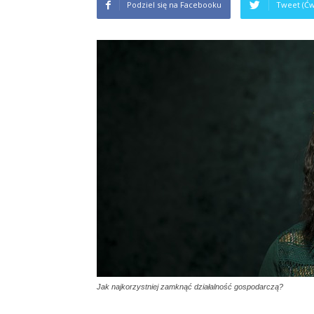
Podziel się na Facebooku
Tweet (Ćw
Jak najkorzystniej zamknąć działalność gospodarczą?