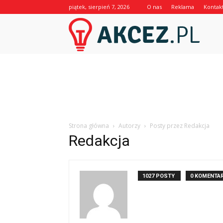
piątek, sierpień 7, 2026
O nas
Reklama
Kontak
Akcez.p
Strona główna
Autorzy
Posty przez Redakcja
Redakcja
1027 POSTY
0 KOMENTA