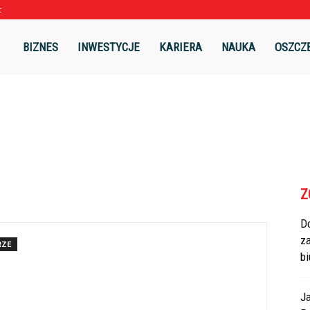
t
l
BIZNES
INWESTYCJE
KARIERA
NAUKA
OSZCZ
Z
Do
z
RZE
bi
J