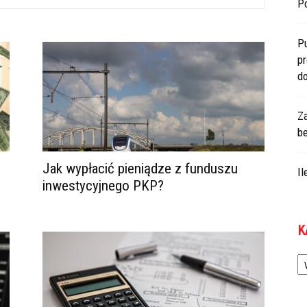
Po
P
p
d
Z
b
Jak wypłacić pieniądze z funduszu
I
inwestycyjnego PKP?
K
Ka