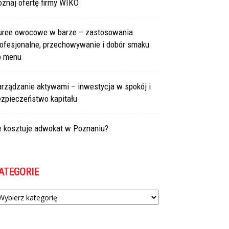
znaj ofertę firmy WIKO
uree owocowe w barze – zastosowania
rofesjonalne, przechowywanie i dobór smaku
o menu
arządzanie aktywami – inwestycja w spokój i
ezpieczeństwo kapitału
le kosztuje adwokat w Poznaniu?
ATEGORIE
tegorie