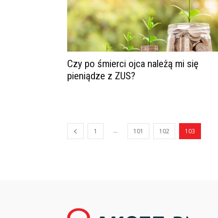
Czy po śmierci ojca należą mi się
pieniądze z ZUS?
...
1
101
102
103