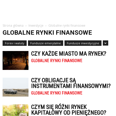
Strona główna
Inwestycje
Globalne rynki finansowe
GLOBALNE RYNKI FINANSOWE
Forex i waluty
Fundusze emerytalne
Fundusze inwestycyjne
CZY KAŻDE MIASTO MA RYNEK?
GLOBALNE RYNKI FINANSOWE
CZY OBLIGACJE SĄ
INSTRUMENTAMI FINANSOWYMI?
GLOBALNE RYNKI FINANSOWE
CZYM SIĘ RÓŻNI RYNEK
KAPITAŁOWY OD PIENIĘŻNEGO?