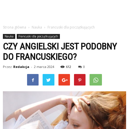
Strona główna
Nauka
Francuski dla początkujących
Nauka
Francuski dla początkujących
CZY ANGIELSKI JEST PODOBNY
DO FRANCUSKIEGO?
Przez
Redakcja
-
2 marca 2024
612
0