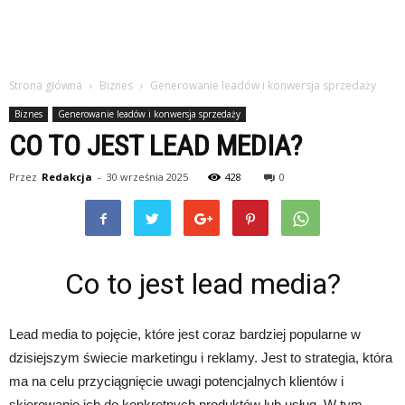
Strona główna
Biznes
Generowanie leadów i konwersja sprzedaży
Biznes
Generowanie leadów i konwersja sprzedaży
CO TO JEST LEAD MEDIA?
Przez
Redakcja
-
30 września 2025
428
0
Co to jest lead media?
Lead media to pojęcie, które jest coraz bardziej popularne w
dzisiejszym świecie marketingu i reklamy. Jest to strategia, która
ma na celu przyciągnięcie uwagi potencjalnych klientów i
skierowanie ich do konkretnych produktów lub usług. W tym