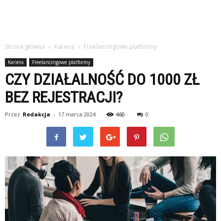
Strona główna
Kariera
Freelancingowe platformy
Kariera
Freelancingowe platformy
CZY DZIAŁALNOŚĆ DO 1000 ZŁ
BEZ REJESTRACJI?
Przez
Redakcja
-
17 marca 2024
460
0