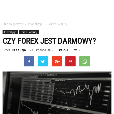
Strona główna
Inwestycje
Forex i waluty
Inwestycje
Forex i waluty
CZY FOREX JEST DARMOWY?
Przez
Redakcja
-
23 listopada 2025
223
0