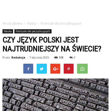
Strona główna
Nauka
Francuski dla początkujących
Nauka
Francuski dla początkujących
CZY JĘZYK POLSKI JEST
NAJTRUDNIEJSZY NA ŚWIECIE?
Przez
Redakcja
-
7 stycznia 2025
518
0