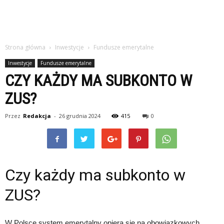
Strona główna
Inwestycje
Fundusze emerytalne
Inwestycje
Fundusze emerytalne
CZY KAŻDY MA SUBKONTO W
ZUS?
Przez
Redakcja
-
26 grudnia 2024
415
0
Czy każdy ma subkonto w
ZUS?
W Polsce system emerytalny opiera się na obowiązkowych