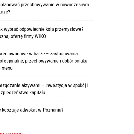
aplanować przechowywanie w nowoczesnym
urze?
ak wybrać odpowiednie koła przemysłowe?
znaj ofertę firmy WIKO
uree owocowe w barze – zastosowania
rofesjonalne, przechowywanie i dobór smaku
o menu
arządzanie aktywami – inwestycja w spokój i
ezpieczeństwo kapitału
le kosztuje adwokat w Poznaniu?