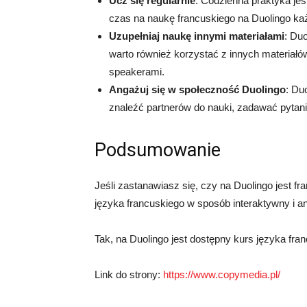
Ucz się regularnie
: Codzienna praktyka jes
czas na naukę francuskiego na Duolingo ka
Uzupełniaj naukę innymi materiałami
: Du
warto również korzystać z innych materiałów
speakerami.
Angażuj się w społeczność Duolingo
: Du
znaleźć partnerów do nauki, zadawać pytania
Podsumowanie
Jeśli zastanawiasz się, czy na Duolingo jest fr
języka francuskiego w sposób interaktywny i a
Tak, na Duolingo jest dostępny kurs języka fra
Link do strony:
https://www.copymedia.pl/