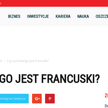
t
l
BIZNES
INWESTYCJE
KARIERA
NAUKA
OSZCZ
ch
Czy na Duolingo jest francuski?
GO JEST FRANCUSKI?
Z
ierkaj) na Twitterze
Do