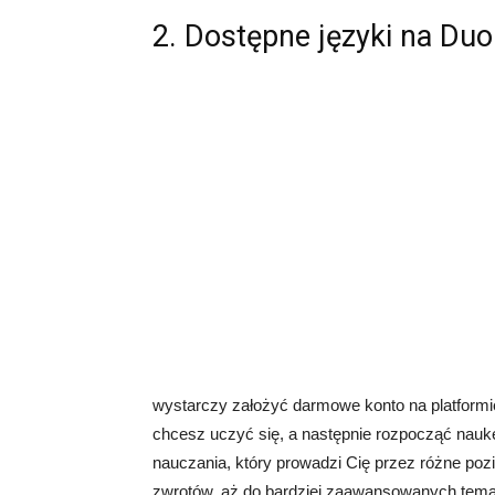
2. Dostępne języki na Duo
wystarczy założyć darmowe konto na platformie
chcesz uczyć się, a następnie rozpocząć naukę
nauczania, który prowadzi Cię przez różne po
zwrotów, aż do bardziej zaawansowanych tema