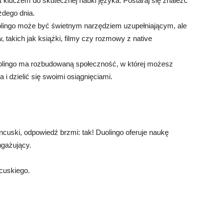
t kluczem do skutecznej nauki języka. Postaraj się znaleźć
żdego dnia.
olingo może być świetnym narzędziem uzupełniającym, ale
, takich jak książki, filmy czy rozmowy z native
olingo ma rozbudowaną społeczność, w której możesz
 i dzielić się swoimi osiągnięciami.
ancuski, odpowiedź brzmi: tak! Duolingo oferuje naukę
ngażujący.
ncuskiego.