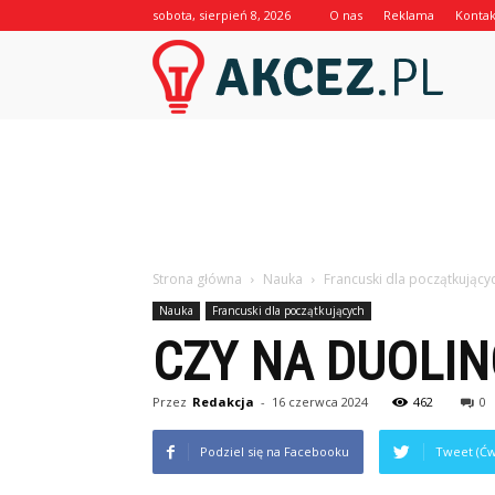
sobota, sierpień 8, 2026
O nas
Reklama
Kontak
Akcez.p
Strona główna
Nauka
Francuski dla początkujący
Nauka
Francuski dla początkujących
CZY NA DUOLIN
Przez
Redakcja
-
16 czerwca 2024
462
0
Podziel się na Facebooku
Tweet (Ćw