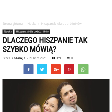
Strona główna
Nauka
Hiszpański dla podróżników
Nauka
Hiszpański dla podróżników
DLACZEGO HISZPANIE TAK
SZYBKO MÓWIĄ?
Przez
Redakcja
-
20 lipca 2025
319
0