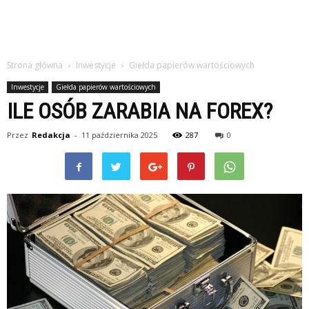
Strona główna
Inwestycje
Giełda papierów wartościowych
Inwestycje
Giełda papierów wartościowych
ILE OSÓB ZARABIA NA FOREX?
Przez
Redakcja
-
11 października 2025
287
0