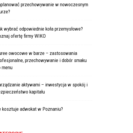
aplanować przechowywanie w nowoczesnym
urze?
ak wybrać odpowiednie koła przemysłowe?
znaj ofertę firmy WIKO
uree owocowe w barze – zastosowania
rofesjonalne, przechowywanie i dobór smaku
o menu
arządzanie aktywami – inwestycja w spokój i
ezpieczeństwo kapitału
le kosztuje adwokat w Poznaniu?