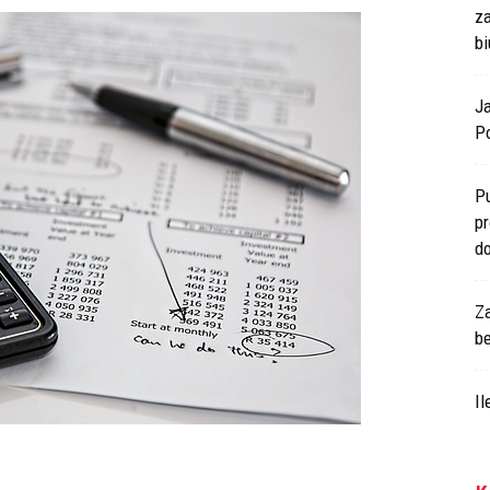
z
bi
J
Po
P
p
d
Z
b
I