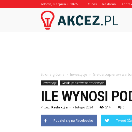
sobota, sierpień 8, 2026
O nas
Reklama
Kontak
Akcez.p
Strona główna
Inwestycje
Giełda papierów warto
Inwestycje
Giełda papierów wartościowych
ILE WYNOSI PO
Przez
Redakcja
-
7 lutego 2024
514
0
Podziel się na Facebooku
Tweet (Ćw