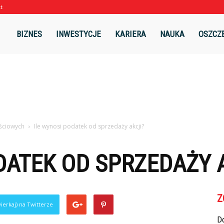
t
l
BIZNES
INWESTYCJE
KARIERA
NAUKA
OSZCZ
ściowych
Ile wynosi podatek od sprzedaży akcji?
DATEK OD SPRZEDAŻY 
Z
ierkaj) na Twitterze
Do