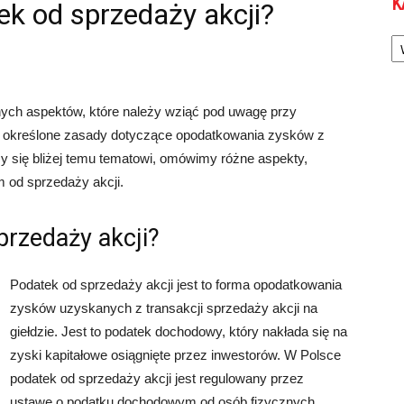
K
ek od sprzedaży akcji?
Ka
nych aspektów, które należy wziąć pod uwagę przy
ją określone zasady dotyczące opodatkowania zysków z
my się bliżej temu tematowi, omówimy różne aspekty,
 od sprzedaży akcji.
przedaży akcji?
Podatek od sprzedaży akcji jest to forma opodatkowania
zysków uzyskanych z transakcji sprzedaży akcji na
giełdzie. Jest to podatek dochodowy, który nakłada się na
zyski kapitałowe osiągnięte przez inwestorów. W Polsce
podatek od sprzedaży akcji jest regulowany przez
ustawę o podatku dochodowym od osób fizycznych.