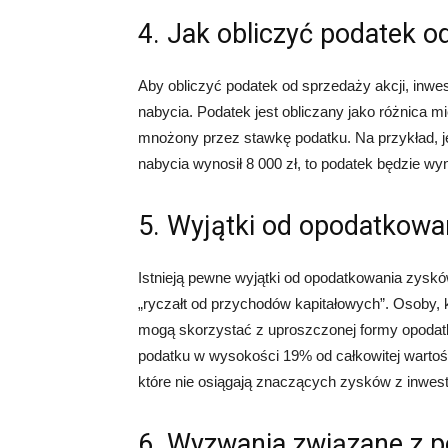
4. Jak obliczyć podatek o
Aby obliczyć podatek od sprzedaży akcji, inwe
nabycia. Podatek jest obliczany jako różnica 
mnożony przez stawkę podatku. Na przykład, jeś
nabycia wynosił 8 000 zł, to podatek będzie wyno
5. Wyjątki od opodatkowa
Istnieją pewne wyjątki od opodatkowania zyskó
„ryczałt od przychodów kapitałowych”. Osoby, k
mogą skorzystać z uproszczonej formy opodatk
podatku w wysokości 19% od całkowitej wartości
które nie osiągają znaczących zysków z inwesty
6. Wyzwania związane z p