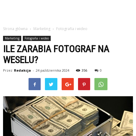
Strona główna
Marketing
Fotografia i wideo
Marketing
Fotografia i wideo
ILE ZARABIA FOTOGRAF NA
WESELU?
Przez
Redakcja
-
24 października 2024
356
0