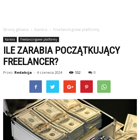
Strona główna
Kariera
Freelancingowe platformy
Kariera
Freelancingowe platformy
ILE ZARABIA POCZĄTKUJĄCY
FREELANCER?
Przez
Redakcja
-
4 czerwca 2024
552
0