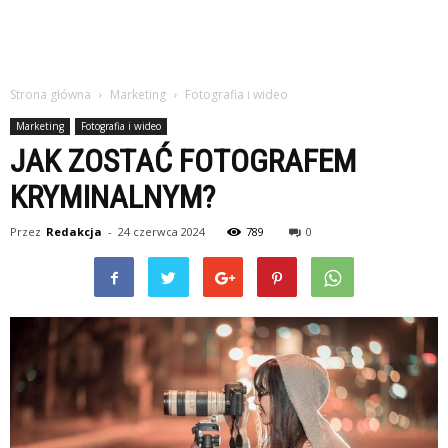
Strona główna
Marketing
Fotografia i wideo
Marketing
Fotografia i wideo
JAK ZOSTAĆ FOTOGRAFEM
KRYMINALNYM?
Przez
Redakcja
-
24 czerwca 2024
789
0