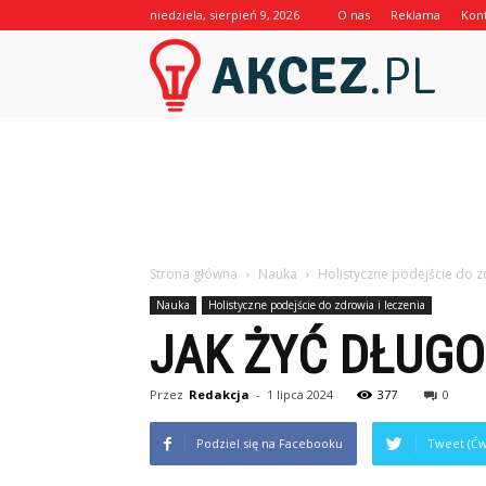
niedziela, sierpień 9, 2026
O nas
Reklama
Kon
Akcez.p
Strona główna
Nauka
Holistyczne podejście do z
Nauka
Holistyczne podejście do zdrowia i leczenia
JAK ŻYĆ DŁUGO
Przez
Redakcja
-
1 lipca 2024
377
0
Podziel się na Facebooku
Tweet (Ćw