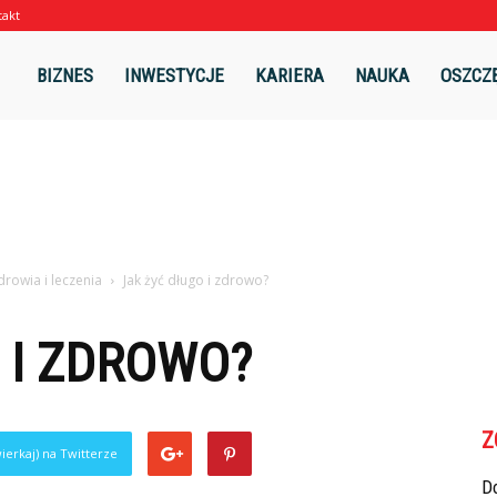
takt
l
BIZNES
INWESTYCJE
KARIERA
NAUKA
OSZCZ
drowia i leczenia
Jak żyć długo i zdrowo?
 I ZDROWO?
Z
ierkaj) na Twitterze
Do