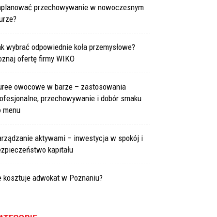
aplanować przechowywanie w nowoczesnym
urze?
ak wybrać odpowiednie koła przemysłowe?
znaj ofertę firmy WIKO
uree owocowe w barze – zastosowania
rofesjonalne, przechowywanie i dobór smaku
o menu
arządzanie aktywami – inwestycja w spokój i
ezpieczeństwo kapitału
le kosztuje adwokat w Poznaniu?