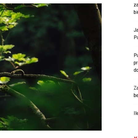
z
bi
J
Po
P
p
d
Z
b
I