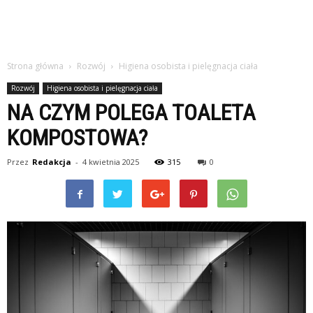
Strona główna
Rozwój
Higiena osobista i pielęgnacja ciała
Rozwój
Higiena osobista i pielęgnacja ciała
NA CZYM POLEGA TOALETA
KOMPOSTOWA?
Przez
Redakcja
-
4 kwietnia 2025
315
0