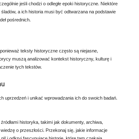
zególnie jeśli chodzi o odległe epoki historyczne. Niektóre
 śladów, a ich historia musi być odtwarzana na podstawie
ódeł pośrednich.
 ponieważ teksty historyczne często są niejasne,
orycy muszą analizować kontekst historyczny, kulturę i
czenie tych tekstów.
mu
h uprzedzeń i unikać wprowadzania ich do swoich badań.
źródłami historyka, takimi jak dokumenty, archiwa,
 wiedzę o przeszłości. Przekonaj się, jakie informacje
l/ i odkryj fascynujące historie, które tam czekają.