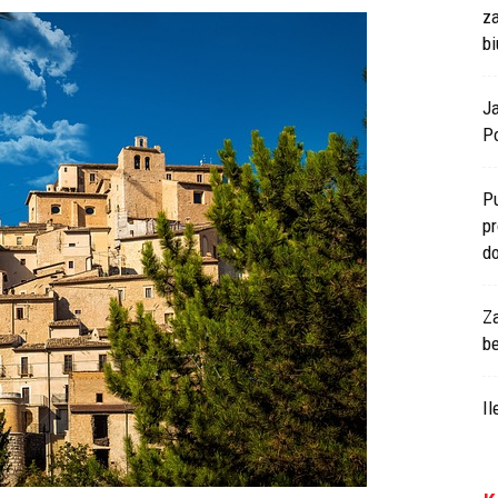
z
bi
J
Po
P
p
d
Z
b
I