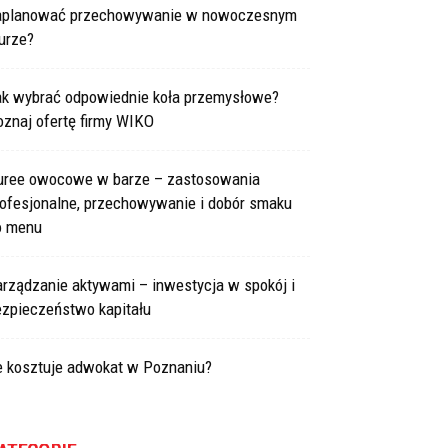
aplanować przechowywanie w nowoczesnym
urze?
ak wybrać odpowiednie koła przemysłowe?
znaj ofertę firmy WIKO
uree owocowe w barze – zastosowania
rofesjonalne, przechowywanie i dobór smaku
o menu
arządzanie aktywami – inwestycja w spokój i
ezpieczeństwo kapitału
le kosztuje adwokat w Poznaniu?