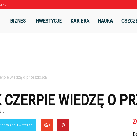
takt
l
BIZNES
INWESTYCJE
KARIERA
NAUKA
OSZCZ
zerpie wiedzę o przeszłości?
 CZERPIE WIEDZĘ O P
0
Z
ierkaj) na Twitterze
Do