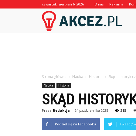
czwartek, sierpień 6, 2026
O nas
Reklama
Kon
Akcez.p
Strona główna
Nauka
Historia
Skąd historyk c
Nauka
Historia
SKĄD HISTORYK
Przez
Redakcja
-
24 października 2025
215
Podziel się na Facebooku
Tweet (Ćw