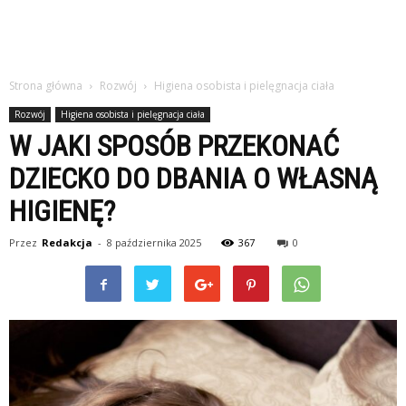
Strona główna
Rozwój
Higiena osobista i pielęgnacja ciała
Rozwój
Higiena osobista i pielęgnacja ciała
W JAKI SPOSÓB PRZEKONAĆ
DZIECKO DO DBANIA O WŁASNĄ
HIGIENĘ?
Przez
Redakcja
-
8 października 2025
367
0