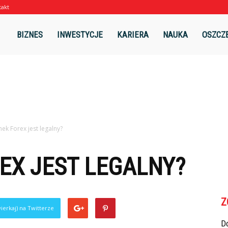
takt
l
BIZNES
INWESTYCJE
KARIERA
NAUKA
OSZCZ
nek Forex jest legalny?
EX JEST LEGALNY?
Z
ierkaj) na Twitterze
Do