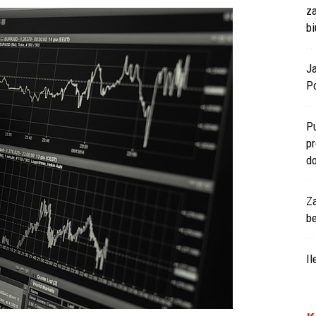
z
bi
J
Po
P
p
d
Z
b
I