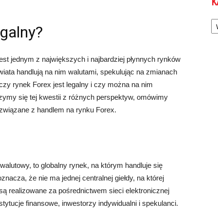
K
Ka
egalny?
est jednym z największych i najbardziej płynnych rynków
wiata handlują na nim walutami, spekulując na zmianach
czy rynek Forex jest legalny i czy można na nim
rzymy się tej kwestii z różnych perspektyw, omówimy
związane z handlem na rynku Forex.
alutowy, to globalny rynek, na którym handluje się
znacza, że nie ma jednej centralnej giełdy, na której
są realizowane za pośrednictwem sieci elektronicznej
stytucje finansowe, inwestorzy indywidualni i spekulanci.