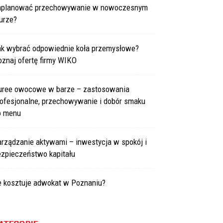
aplanować przechowywanie w nowoczesnym
urze?
ak wybrać odpowiednie koła przemysłowe?
znaj ofertę firmy WIKO
uree owocowe w barze – zastosowania
rofesjonalne, przechowywanie i dobór smaku
o menu
arządzanie aktywami – inwestycja w spokój i
ezpieczeństwo kapitału
le kosztuje adwokat w Poznaniu?