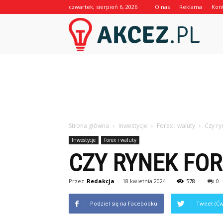
czwartek, sierpień 6, 2026
O nas
Reklama
Kon
Akcez.p
Strona główna
Inwestycje
Forex i waluty
Czy ry
Inwestycje
Forex i waluty
CZY RYNEK FOR
Przez
Redakcja
-
18 kwietnia 2024
578
0
Podziel się na Facebooku
Tweet (Ćw